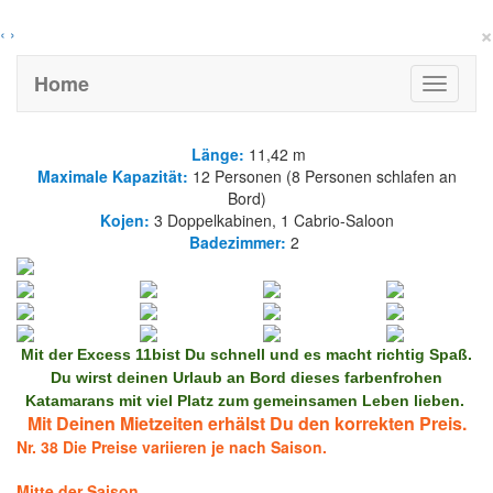
×
‹
›
Home
Nr. 36 - Excess 11 - Jahr: 2025
Länge:
11,42 m
Maximale Kapazität:
12 Personen (8 Personen schlafen an
Bord)
Kojen:
3 Doppelkabinen, 1 Cabrio-Saloon
Badezimmer:
2
Mit der Excess 11bist Du
schnell und es macht richtig Spaß.
Du wirst deinen Urlaub an Bord dieses farbenfrohen
Katamarans mit viel Platz zum gemeinsamen Leben lieben.
Mit Deinen Mietzeiten erhälst Du den korrekten Preis.
Nr. 38 Die Preise variieren je nach Saison.
Mitte der Saison